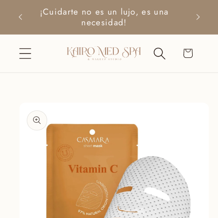
Ir
¡Cuidarte no es un lujo, es una
directamente
$200+
necesidad!
al contenido
Carrito
Ir
directamente
a la
información
del producto