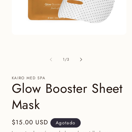
Abrir
elemento
multimedia
1
en
de
una
1
/
3
ventana
modal
KAIRO MED SPA
Glow Booster Sheet
Mask
Precio
$15.00 USD
Agotado
habitual