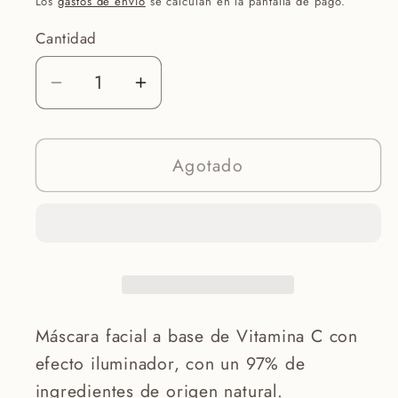
Los
gastos de envío
se calculan en la pantalla de pago.
Cantidad
Reducir
Aumentar
cantidad
cantidad
para
para
Agotado
Glow
Glow
Booster
Booster
Sheet
Sheet
Mask
Mask
Máscara facial a base de Vitamina C con
efecto iluminador, con un 97% de
ingredientes de origen natural.