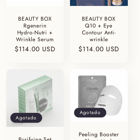
BEAUTY BOX
BEAUTY BOX
Rgenerin
Q10 + Eye
Hydro-Nutri +
Contour Anti-
Wrinkle Serum
wrinkle
Precio
$114.00 USD
Precio
$114.00 USD
habitual
habitual
Agotado
Agotado
Peeling Booster
Purifying Set