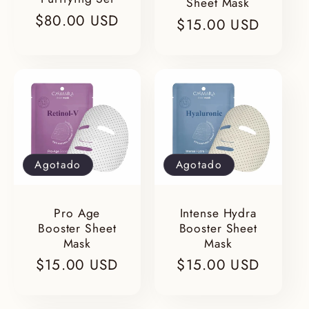
Sheet Mask
Precio
$80.00 USD
Precio
$15.00 USD
habitual
habitual
Agotado
Agotado
Pro Age
Intense Hydra
Booster Sheet
Booster Sheet
Mask
Mask
Precio
$15.00 USD
Precio
$15.00 USD
habitual
habitual