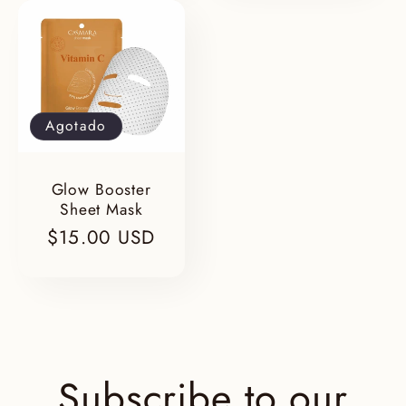
Agotado
Glow Booster
Sheet Mask
Precio
$15.00 USD
habitual
Subscribe to our