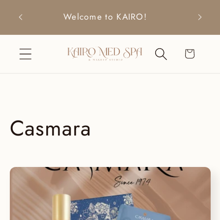
Ir
directamente
Welcome to KAIRO!
Free S
al contenido
Carrito
C
Casmara
o
l
e