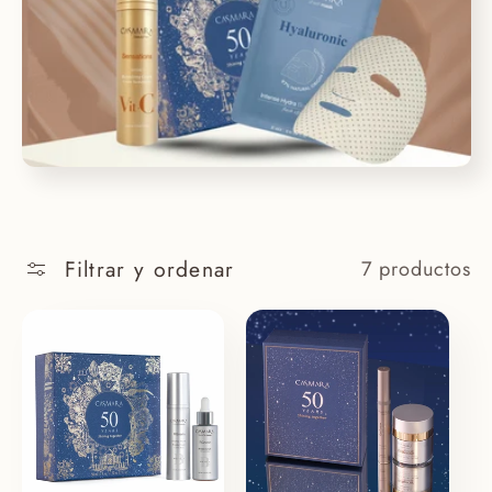
c
c
i
ó
n
Filtrar y ordenar
7 productos
: